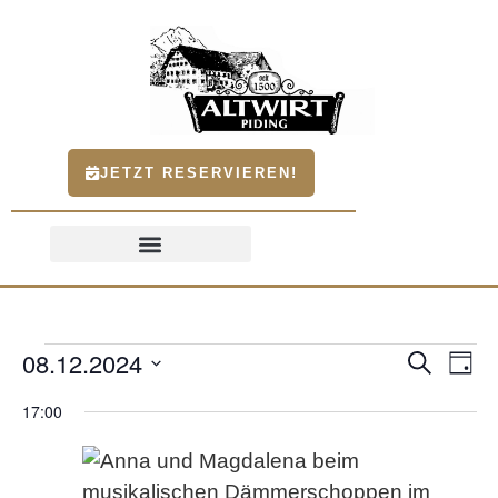
JETZT RESERVIEREN!
08.12.2024
Ve
Veran
Suche
Tag
An
Datum
Such
wählen.
17:00
Na
und
Ansic