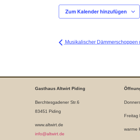
Zum Kalender hinzufügen
Musikalischer Dämmerschoppen m
Gasthaus Altwirt Piding
Öffnun
Berchtesgadener Str.6
Donners
83451 Piding
Freitag
www.altwirt.de
warme K
info@altwirt.de