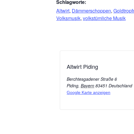
Schlagworte:
Altwirt
,
Dämmerschoppen
,
Goldtropf
Volksmusik
,
volkstümliche Musik
Altwirt Piding
Berchtesgadener Straße 6
Piding
,
Bayern
83451
Deutschland
Google Karte anzeigen