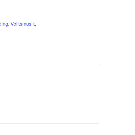
ding
,
Volksmusik
,