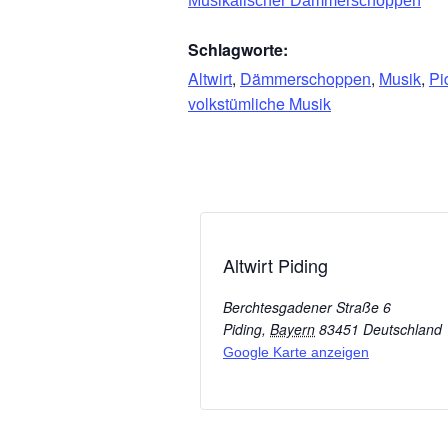
Musikalischer Dämmerschoppen
Schlagworte:
Altwirt
,
Dämmerschoppen
,
Musik
,
Pi
volkstümliche Musik
Altwirt Piding
Berchtesgadener Straße 6
Piding
,
Bayern
83451
Deutschland
Google Karte anzeigen