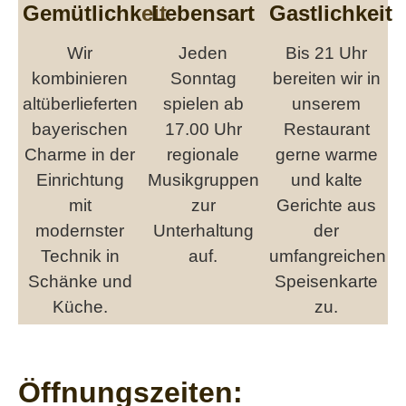
Gemütlichkeit
Lebensart
Gastlichkeit
Wir
Jeden
Bis 21 Uhr
kombinieren
Sonntag
bereiten wir in
altüberlieferten
spielen ab
unserem
bayerischen
17.00 Uhr
Restaurant
Charme in der
regionale
gerne warme
Einrichtung
Musikgruppen
und kalte
mit
zur
Gerichte aus
modernster
Unterhaltung
der
Technik in
auf.
umfangreichen
Schänke und
Speisenkarte
Küche.
zu.
Öffnungszeiten: