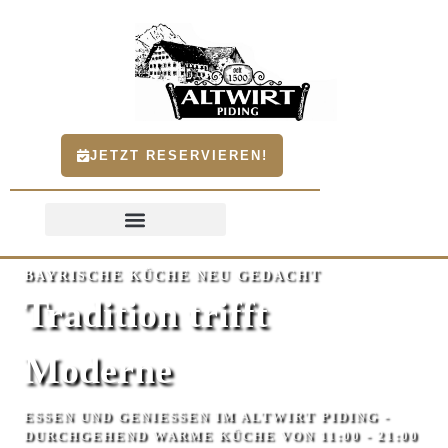
JETZT RESERVIEREN!
BAYRISCHE KÜCHE NEU GEDACHT
Tradition trifft
Moderne
ESSEN UND GENIESSEN IM ALTWIRT PIDING - D
URCHGEHEND WARME KÜCHE VON 11:00 - 21:00 U